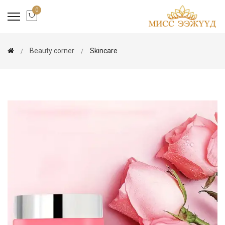
0
Beauty corner
Skincare