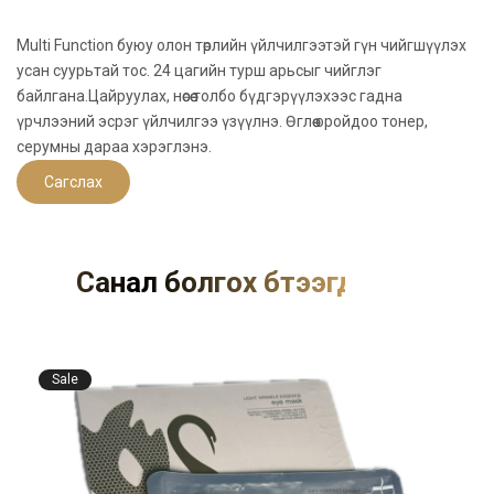
Multi Function
буюу олон төрлийн үйлчилгээтэй гүн чийгшүүлэх
усан суурьтай тос. 24 цагийн турш арьсыг чийглэг
байлгана.Цайруулах, нөсөө толбо бүдгэрүүлэхээс гадна
үрчлээний эсрэг үйлчилгээ үзүүлнэ. Өглөө оройдоо тонер,
серумны дараа хэрэглэнэ.
Сагслах
Санал болгох бүтээгдэхүүнүүд
Sale