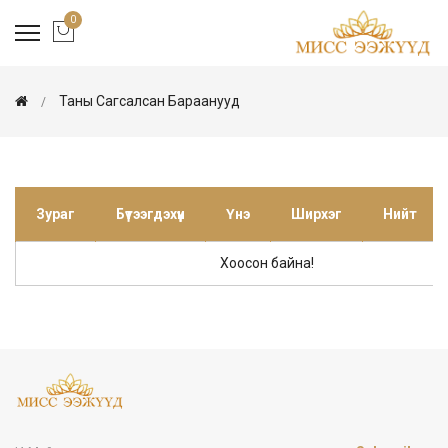
0
Таны Сагсалсан Бараанууд
Зураг
Бүтээгдэхүүн
Үнэ
Ширхэг
Нийт
Хоосон байна!