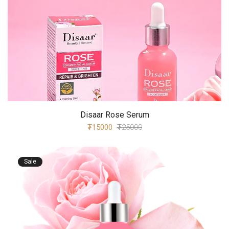
Disaar Rose Serum
₮15000
₮25000
Sale