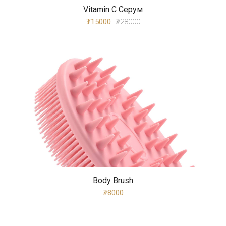
Vitamin C Серум
₮15000
₮28000
Body Brush
₮8000