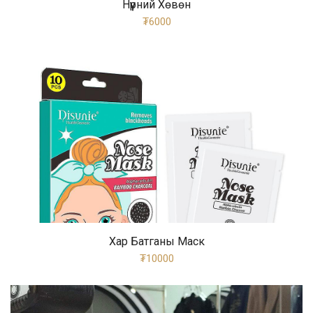
Нүүрний Хөвөн
₮6000
Хар Батганы Маск
₮10000