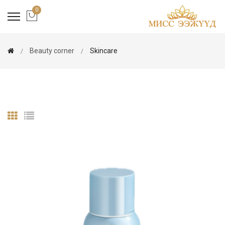
0
Beauty corner
Skincare