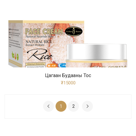
Цагаан Будааны Тос
₮15000
1
2