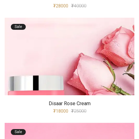
₮28000
₮40000
Sale
Disaar Rose Cream
₮18000
₮25000
Sale