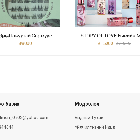
Өөрөөсөө Цавуутай Сормуус
STORY OF LOVE Биеийн 
₮8000
₮15000
₮38000
о барих
Мэдээлэл
olmon_0702@yahoo.com
Бидний Тухай
844644
Үйлчилгээний Нөхцөл