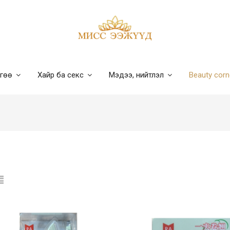
лгөө
Хайр ба секс
Мэдээ, нийтлэл
Beauty cor