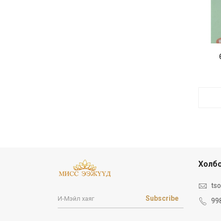
Холбо
ts
Subscribe
99