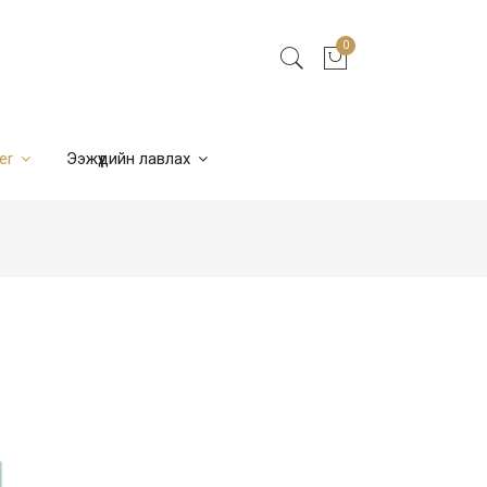
0
ner
Ээжүүдийн лавлах