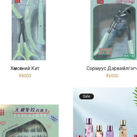
Хөмсөгний Кит
Сормуус Дэрвийлгэг
₮8000
₮6000
Sale