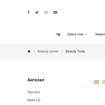
Нүүр
Шинэ ээж
Зөвө
Beauty corner
Beauty Tools
Ангилал
Skincare
Make Up