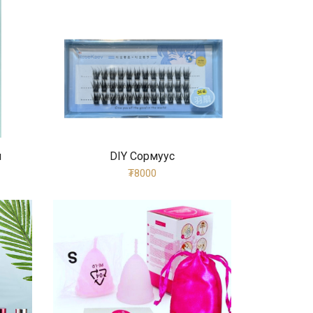
ч
DIY Сормуус
₮8000