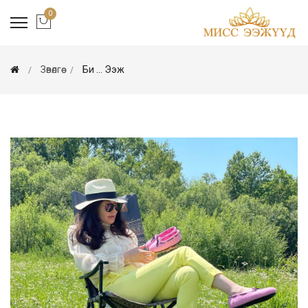
0
Зөвөлгөө
Би ... Ээж