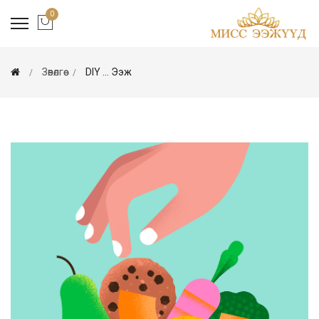
0
Зөвөлгөө
DIY ... Ээж