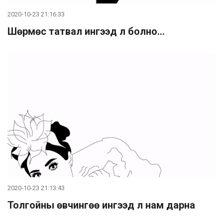
2020-10-23 21:16:33
Шөрмөс татвал ингээд л болно...
2020-10-23 21:13:43
Толгойны өвчингөө ингээд л нам дарна