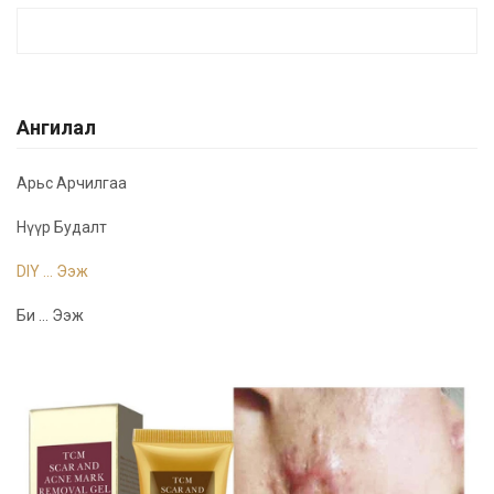
Ангилал
Арьс Арчилгаа
Нүүр Будалт
DIY ... Ээж
Би ... Ээж