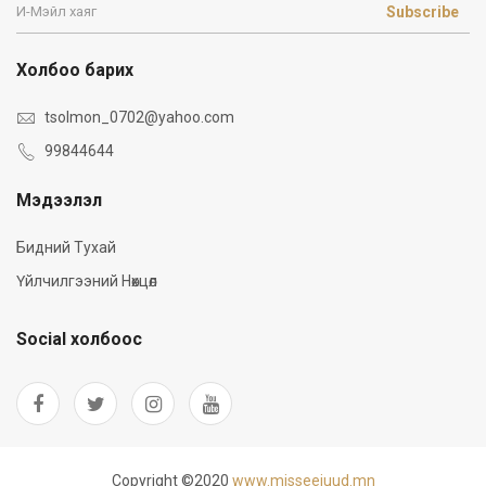
Subscribe
Холбоо барих
tsolmon_0702@yahoo.com
99844644
Мэдээлэл
Бидний Тухай
Үйлчилгээний Нөхцөл
Social холбоос
Copyright ©2020
www.misseejuud.mn