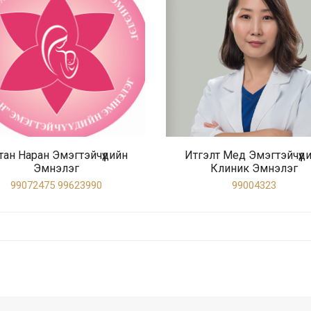
тан Наран Эмэгтэйчүүдийн
Итгэлт Мед Эмэгтэйчүүд
Эмнэлэг
Клиник Эмнэлэг
99072475 99623990
99004323