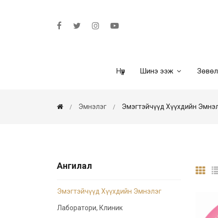
Нүүр
Шинэ ээж
Зөвө
Эмнэлэг
Эмэгтэйчүүд Хүүхдийн Эмнэ
Ангилал
Эмэгтэйчүүд Хүүхдийн Эмнэлэг
Лаборатори, Клиник