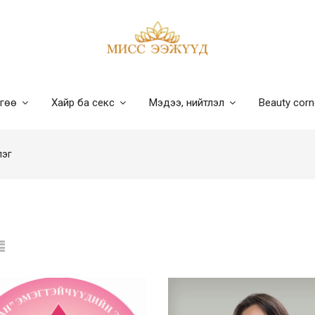
лгөө
Хайр ба секс
Мэдээ, нийтлэл
Beauty cor
лэг