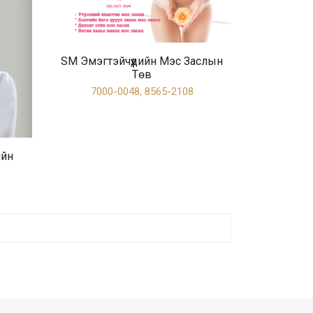
SM Эмэгтэйчүүдийн Мэс Заслын
Төв
7000-0048, 8565-2108
ийн