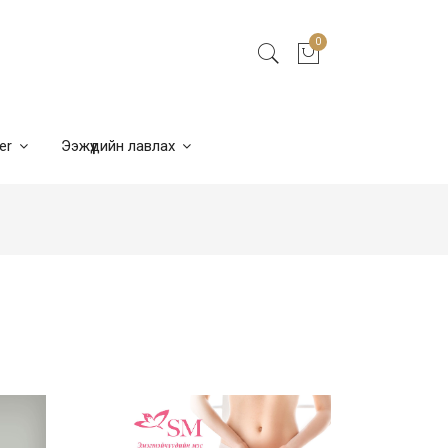
0
ner
Ээжүүдийн лавлах