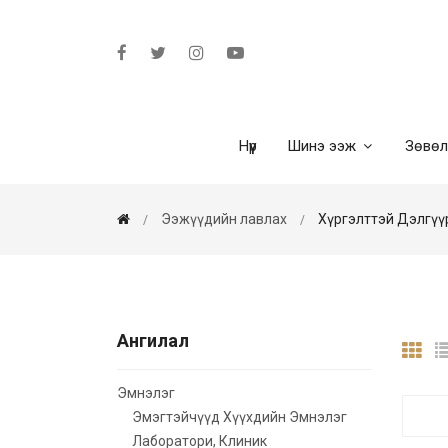
Нүүр
Шинэ ээж
Зөвө
Ээжүүдийн лавлах
Хүргэлттэй Дэлгүү
Ангилал
Эмнэлэг
Эмэгтэйчүүд Хүүхдийн Эмнэлэг
Лаборатори, Клиник