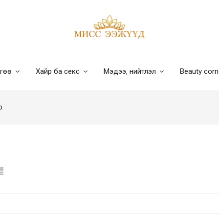
лгөө
Хайр ба секс
Мэдээ, нийтлэл
Beauty cor
р