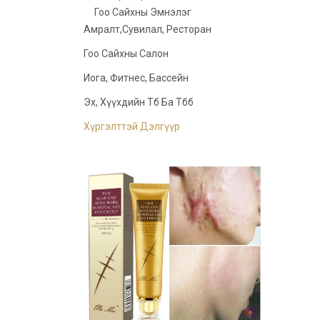
Гоо Сайхны Эмнэлэг
Амралт,сувилал, Ресторан
Гоо Сайхны Салон
Иога, Фитнес, Бассейн
Эх, Хүүхдийн Тб Ба Тбб
Хүргэлттэй Дэлгүүр