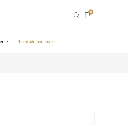
0
ner
Ээжүүдийн лавлах