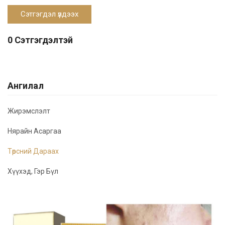
0 Сэтгэгдэлтэй
Ангилал
Жирэмслэлт
Нярайн Асаргаа
Төрсний Дараах
Хүүхэд, Гэр Бүл