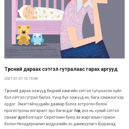
Төрсний дараах сэтгэл гутралаас гарах аргууд
2021-01-07 16:15:08
Төрсний дараа ээжүүд бидний хамгийн сэтгэл түгшээсэн зүйл
бол сэтгэл гутрал билээ. Үүнд бүх ээжүүд их, бага хэмжээгээр
ордог. Эмэгтэйчүүдийн даавар болох эстроген болон
прогестроны ялгаралт эрс багасдаг бөгөөд энэ нь хүний сэтгэл
санааг өөдрөг болгодог Серитонин буюу аз жаргалын гормон
болон Неоадерналин мэдрэлийн эс дамжуулагч буурахад