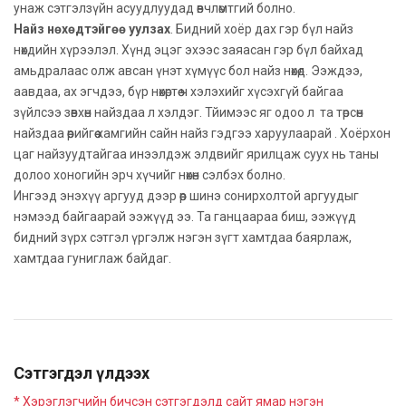
унаж сэтгэлзүйн асуудлуудад өвчлөмтгий болно.
Найз нөхөдтэйгөө уулзах
. Бидний хоёр дах гэр бүл найз
нөхдийн хүрээлэл. Хүнд эцэг эхээс заяасан гэр бүл байхад
амьдралаас олж авсан үнэт хүмүүс бол найз нөхөд. Ээждээ,
аавдаа, ах эгчдээ, бүр нөхөртөө ч хэлэхийг хүсэхгүй байгаа
зүйлсээ зөвхөн найздаа л хэлдэг. Тйимээс яг одоо л та төрсөн
найздаа өөрийгөө хамгийн сайн найз гэдгээ харуулаарай . Хоёрхон
цаг найзуудтайгаа инээлдэж элдвийг ярилцаж суух нь таны
долоо хоногийн эрч хүчийг нөхөн сэлбэх болно.
Ингээд энэхүү аргууд дээр өөр шинэ сонирхолтой аргуудыг
нэмээд байгаарай ээжүүд ээ. Та ганцаараа биш, ээжүүд
бидний зүрх сэтгэл үргэлж нэгэн зүгт хамтдаа баярлаж,
хамтдаа гуниглаж байдаг.
Сэтгэгдэл үлдээх
* Хэрэглэгчийн бичсэн сэтгэгдэлд сайт ямар нэгэн