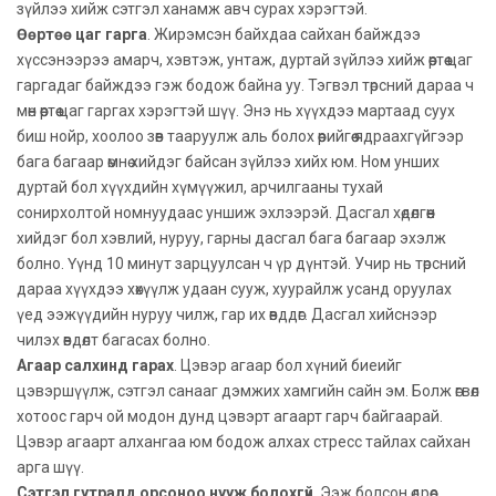
зүйлээ хийж сэтгэл ханамж авч сурах хэрэгтэй.
Өөртөө цаг гарга
. Жирэмсэн байхдаа сайхан байждээ
хүссэнээрээ амарч, хэвтэж, унтаж, дуртай зүйлээ хийж өөртөө цаг
гаргадаг байждээ гэж бодож байна уу. Тэгвэл төрсний дараа ч
мөн өөртөө цаг гаргах хэрэгтэй шүү. Энэ нь хүүхдээ мартаад суух
биш нойр, хоолоо зөв тааруулж аль болох өөрийгөө ядраахгүйгээр
бага багаар өмнө хийдэг байсан зүйлээ хийх юм. Ном унших
дуртай бол хүүхдийн хүмүүжил, арчилгааны тухай
сонирхолтой номнуудаас уншиж эхлээрэй. Дасгал хөдөлгөөн
хийдэг бол хэвлий, нуруу, гарны дасгал бага багаар эхэлж
болно. Үүнд 10 минут зарцуулсан ч үр дүнтэй. Учир нь төрсний
дараа хүүхдээ хөхүүлж удаан сууж, хуурайлж усанд оруулах
үед ээжүүдийн нуруу чилж, гар их өвддөг. Дасгал хийснээр
чилэх өвдөлт багасах болно.
Агаар салхинд гарах
. Цэвэр агаар бол хүний биеийг
цэвэршүүлж, сэтгэл санааг дэмжих хамгийн сайн эм. Болж өгвөл
хотоос гарч ой модон дунд цэвэрт агаарт гарч байгаарай.
Цэвэр агаарт алхангаа юм бодож алхах стресс тайлах сайхан
арга шүү.
Сэтгэл гутралд орсоноо нууж болохгүй
. Ээж болсон өдрөөс