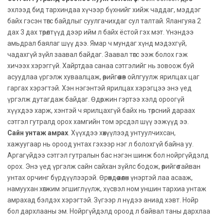
эхлээд бид тархиндаа хүчээр бүхнийг хийж чаддаг, мэддэг
байх гэсэн төгс байдлыг суулгачихдаг сул талтай. Ялангуяа 2
дах 3 дах төрөлтүүд дээр ийм л байх ёстой гэх мэт. Үнэндээ
амьдрал баялаг шүү дээ. Ямар ч мундаг хүнд мэдэхгүй,
чадахгүй зүйл заавал байдаг. Заавал төгс ээж болох гэж
хичээх хэрэггүй. Хайртдаа санаа сэтгэлийг нь зовоож буй
асуудлаа үргэлж хуваалцаж, өөрийгөө зөв ойлгуулж ярилцах цаг
гаргах хэрэгтэй. Хэн нэгэнтэй ярилцах хэрэгцээ энэ үед
үргэлж дутагдаж байдаг. Өдөржин гэртээ хэлд ороогүй
хүүхдээ харж, хэнтэй ч ярилцахгүй байх нь төрсний дараах
сэтгэл гутралд орох хамгийн том эрсдэл шүү ээжүүд ээ.
Сайн унтаж амрах
. Хүүхдээ хөхүүлээд унтуулчихсан,
хажуугаар нь ороод унтах гэхээр нэг л болохгүй байна уу.
Аргагүйдээ сэтгэл гутралын бас нэгэн шинж бол нойргүйдэлд
орох. Энэ үед үргэлж сайн сайхан зүйлс бодож, өөрийгөө тайван
унтах орчинг бүрдүүлээрэй. Өрөөндөө зөөлөн үнэртэй лаа асааж,
намуухан хөгжим эгшиглүүлж, хүсвэл ном уншин тархиа унтаж
амрахад бэлдэх хэрэгтэй. Зүгээр л нүдээ аниад хэвт. Нойр
бол дархлааны эм. Нойргүйдэлд ороод л байвал таны дархлаа