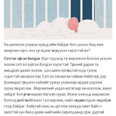
За шинжлэх ухааны хувьд ийм байдаг бол үүнээс бид яаж
амархан гарч, энэ хугацааг өнгөрүүлэх хэрэгтэй вэ?
Сэтгэл зүйгээ бэлдэх
. Юун түрүүнд та жирэмсэн болсон үеэсээ
эхэлж сэтгэл зүйгээ бэлдэх хэрэгтэй. Төрсний дараа та
амьдрал дахин эхэлж, цоо шинэ ертөнцтэй нүүр тулна
гэдэгтэй эвлэрэх юм. Сэтгэл санаагаа тайван байлгаж, уур
бухимдал төрүүлэх зүйлийг уужуу ухаанаар ардаа үлдээж
сурах явдал юм. Жирэмсний үедээ иогагаар хичээллэж, ажил
хийдэг бол өөртөө ачаалал бага өгч сурах. Ихэнх ээжүүд жирэмсэн
болоод өөрийгөө нийгмээс тусгаарлаж, найз нөхдөөсөө холдож хөндийрөх
гээд байдаг. Хайртай хань нь үргэлж хажууд хамт байх ч
эмэгтэй хүн биеэ дааж нийгмийн харилцаанд орж, дуртай