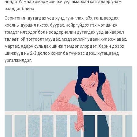
нөлөөлдөг. Улмаар амаржсан эхчүүд амархан сэтгэлээр унаж
эхэлдэг байна.
Серитонин дутагдах үед хүнд гуниглах, айх, ганцаардах,
хоолны дуршил ихсэх, буурах, нойргүйдэх гэх мэт шинж
тэмдэг илэрдэг бол неоадерналин дутагдах үед анхаарал
төвлөрөлт, ой тогтоолт муудах, мэдээллийг удаан хүлээж авах,
мартах, ядарч сульдах шинж тэмдэг илэрдэг. Харин дээрх
шинжүүд нь 2-3 долоо хоног ба түүнээс дээш хугацаанд
үргэлжилдэг.