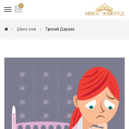
0
Шинэ ээж
Төрсний Дараах