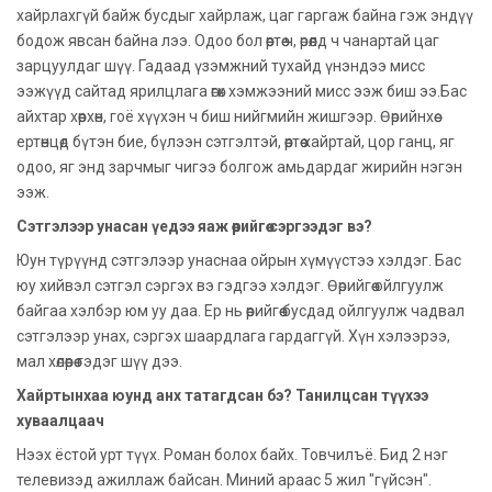
хайрлахгүй байж бусдыг хайрлаж, цаг гаргаж байна гэж эндүү
бодож явсан байна лээ. Одоо бол өөртөө ч, өрөөлд ч чанартай цаг
зарцуулдаг шүү. Гадаад үзэмжний тухайд үнэндээ мисс
ээжүүд сайтад ярилцлага өгөх хэмжээний мисс ээж биш ээ.
Бас
айхтар хөөрхөн, гоё хүүхэн ч биш нийгмийн жишгээр. Өөрийнхөө
ертөнцөд бүтэн бие, бүлээн сэтгэлтэй, өөртөө хайртай, цор ганц, яг
одоо, яг энд зарчмыг чигээ болгож амьдардаг жирийн нэгэн
ээж.
Сэтгэлээр унасан үедээ яаж өөрийгөө сэргээдэг вэ?
Юун түрүүнд сэтгэлээр унаснаа ойрын хүмүүстээ хэлдэг. Бас
юу хийвэл сэтгэл сэргэх вэ гэдгээ хэлдэг. Өөрийгөө ойлгуулж
байгаа хэлбэр юм уу даа. Ер нь өөрийгөө бусдад ойлгуулж чадвал
сэтгэлээр унах, сэргэх шаардлага гардаггүй. Хүн хэлээрээ,
мал хөлөөрөө гэдэг шүү дээ.
Хайртынхаа юунд анх татагдсан бэ? Танилцсан түүхээ
хуваалцаач
Нээх ёстой урт түүх. Роман болох байх. Товчилъё. Бид 2 нэг
телевизэд ажиллаж байсан. Миний араас 5 жил "гүйсэн".