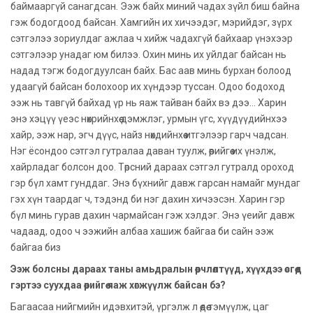
баймааргүй санагдсан. Ээж байх миний чадах зүйл биш байна
гэж бодогдоод байсан. Хамгийн их хичээдэг, мэрийдэг, зүрх
сэтгэлээ зориулдаг ажлаа ч хийж чадахгүй байхаар үнэхээр
сэтгэлээр унадаг юм билээ. Охин минь их уйлдаг байсан нь
надад тэгж бодогдуулсан байх. Бас аав минь бурхан болоод
удаагүй байсан болохоор их хүндээр туссан. Одоо бодоход
ээж нь тавгүй байхад үр нь яаж тайван байх вэ дээ... Харин
энэ хэцүү үеэс нөхрийнхөө дэмжлэг, урмын үгс, хүүдүүдийнхээ
хайр, ээж нар, эгч дүүс, найз нөхдийнхөө итгэлээр гарч чадсан.
Нэг ёсондоо сэтгэл гутралаа даван туулж, өөрийгөө их үнэлж,
хайрладаг болсон доо. Төрсний дараах сэтгэл гутралд ороход
гэр бүл хамт гунддаг. Энэ бүхнийг давж гарсан намайг мундаг
гэх хүн таардаг ч, тэдэнд би нэг дахин хичээсэн. Харин гэр
бүл минь гурав дахин чармайсан гэж хэлдэг. Энэ үеийг давж
чадаад, одоо ч ээжийн албаа хашиж байгаа би сайн ээж
байгаа биз
Ээж болсны дараах таны амьдралын өөрчлөлтүүд, хүүхдээ өсгөөд
гэртээ суухдаа өөрийгөө яаж хөгжүүлж байсан бэ?
Багаасаа нийгмийн идэвхитэй, үргэлж л өөдөө тэмүүлж, цаг