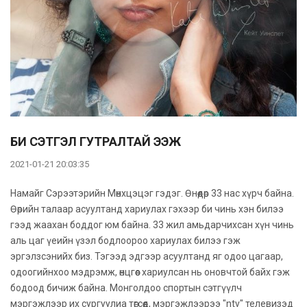
БИ СЭТГЭЛ ГУТРАЛТАЙ ЭЭЖ
2021-01-21 20:03:35
Намайг Сэрээтэрийн Мөнхцэцэг гэдэг. Өнөөдөр 33 нас хүрч байна.
Өөрийн талаар асуултанд хариулах гэхээр би чинь хэн билээ
гээд жаахан боддог юм байна. 33 жил амьдарчихсан хүн чинь
аль цаг үеийн үзэл бодлоороо хариулах билээ гэж
эргэлзсэнийх биз. Тэгээд эдгээр асуултанд яг одоо цагаар,
одоогийнхоо мэдрэмж, өнцгөөс хариулсан нь оновчтой байх гэж
бодоод бичиж байна. Монголдоо спортын сэтгүүлч
мэргэжлээр их сургуулиа төгсөөд, мэргэжлээрээ "ntv" телевизэд