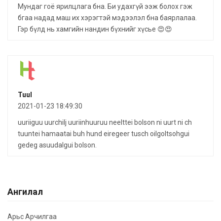
Мундаг гоё ярилцлага бна. Би удахгүй ээж болох гэж
бгаа надад маш их хэрэгтэй мэдээлэл бна баярлалаа.
Гэр бүлд нь хамгийн нандин бүхнийг хүсье 😍😍
Tuul
2021-01-23 18:49:30
uuriiguu uurchilj uuriinhuuruu neelttei bolson ni uurt ni ch
tuuntei hamaatai buh hund eiregeer tusch oilgoltsohgui
gedeg asuudalgui bolson.
Ангилал
Арьс Арчилгаа