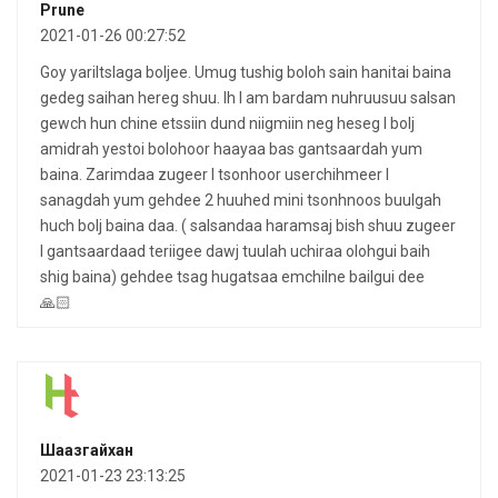
Prune
2021-01-26 00:27:52
Goy yariltslaga boljee. Umug tushig boloh sain hanitai baina
gedeg saihan hereg shuu. Ih l am bardam nuhruusuu salsan
gewch hun chine etssiin dund niigmiin neg heseg l bolj
amidrah yestoi bolohoor haayaa bas gantsaardah yum
baina. Zarimdaa zugeer l tsonhoor userchihmeer l
sanagdah yum gehdee 2 huuhed mini tsonhnoos buulgah
huch bolj baina daa. ( salsandaa haramsaj bish shuu zugeer
l gantsaardaad teriigee dawj tuulah uchiraa olohgui baih
shig baina) gehdee tsag hugatsaa emchilne bailgui dee
🙏🏻
Шаазгайхан
2021-01-23 23:13:25