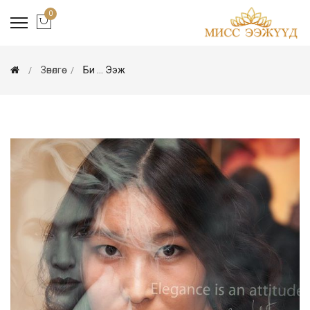
0
Зөвөлгөө
Би ... Ээж