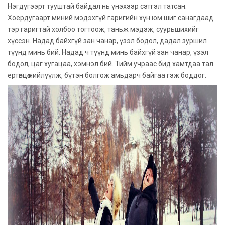
Нэгдүгээрт тууштай байдал нь үнэхээр сэтгэл татсан.
Хоёрдугаарт миний мэдэхгүй гаригийн хүн юм шиг санагдаад
тэр гаригтай холбоо тогтоож, таньж мэдэж, суурьшихийг
хүссэн. Надад байхгүй зан чанар, үзэл бодол, дадал зуршил
түүнд минь бий. Надад ч түүнд минь байхгүй зан чанар, үзэл
бодол, цаг хугацаа, хэмнэл бий. Тийм учраас бид хамтдаа тал
ертөнцөө нийлүүлж, бүтэн болгож амьдарч байгаа гэж боддог.