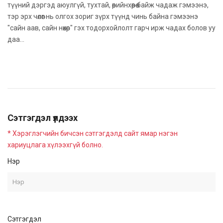
түүний дэргэд аюулгүй, тухтай, өөрийнхөөрөө байж чадаж гэмээнэ,
тэр эрх чөлөөг нь олгох зориг зүрх түүнд чинь байна гэмээнэ
"сайн аав, сайн нөхөр" гэх тодорхойлолт гарч ирж чадах болов уу
даа...
Сэтгэгдэл үлдээх
* Хэрэглэгчийн бичсэн сэтгэгдэлд сайт ямар нэгэн
хариуцлага хүлээхгүй болно.
Нэр
Сэтгэгдэл