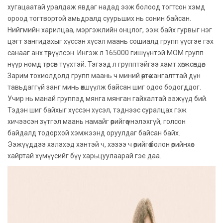
хугацаатай уралдаж явдаг надад ээж болоод тогтсон хэмд
ороод тогтвортой амьдралд суурьших нь сонин байсан.
Нийгмийн харилцаа, мэргэжлийн онцлог, ээж байх гурвыг нэг
цэгт зангидахыг хүссэн хүсэл маань сошиалд групп үүсгэе гэх
санааг анх төрүүлсэн. Ингэж л 165000 гишүүнтэй МОМ групп
нүүр номд төрсөн түүхтэй. Тэгээд л групптэйгээ хамт хөгжсөндөө.
Зарим тохиолдолд групп маань ч миний өөртөө хангалттай дүн
тавьдаггүй занг минь өөхшүүлж байсан шиг одоо бодогддог.
Учир нь манай группэд мянга мянган гайхалтай ээжүүд бий.
Тэдэн шиг байхыг хүссэн хүсэл, тэднээс суралцах гэж
хичээсэн зүтгэл маань намайг өөрийгөө үнэлэхгүй, голсон
байдалд тодорхой хэмжээнд оруулдаг байсан байх.
Ээжүүддээ хэлэхэд хэнтэй ч, хэзээ ч өөрийгөө болон өөрийнхөө
хайртай хүмүүсийг бүү харьцуулаарай гэе даа.