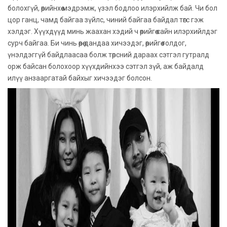
болохгүй, өөрийнхөө мэдрэмж, үзэл бодлоо илэрхийлж бай. Чи бол
цор ганц, чамд байгаа зүйлс, чиний байгаа байдал төгс гэж
хэлдэг. Хүүхдүүд минь жаахан хэдий ч өөрийгөө сайн илэрхийлдэг
сурч байгаа. Би чинь өөрөө дандаа хичээдэг, өөрийгөө голдог,
үнэлдэггүй байдлаасаа болж төрсний дараах сэтгэл гутралд
орж байсан болохоор хүүхдийнхээ сэтгэл зүй, аж байдалд
илүү анзааргатай байхыг хичээдэг болсон.