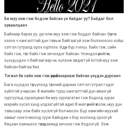
Би муу ээж гэж бодож байсан үе байдаг уу? Байдаг бол
хуваалцаач
Байхаар барах уу, үргэлж муу ээж гэж боддог байсан. Өөртөө
хэзээ ч хангалттай дүн тавьж байгаагүй ээж болсноосоо хойш
сэтгэл гутралд орох хүртлээ. Өдөр бүр л илүү байх гэж, сайн
байх гэж, төгс байх гэж хичээдэг байсан. Үнэндээ өөрийгөө ч,
хүүхдүүдээ ч байгаагаар нь хүлээж авдаггүй ёстой муу ээж
байсан байгаа биз.
Тэгвэл би сайн ээж гэж өөрөөрөө бахархаж байсан үеүдээ дурсаач
Бага хүүхдээ төрүүлээд төрсний дараах сэтгэл гутрал гэдэг
зүйлтэй учирсан. 8 жилийн турш хангалттай дүн авахгүй
сургуульд суралцвал би муу сурлагатан гэж бодоод сурах
мэрийх хүсэл хүнд үлдэхгүйтэй адил 8 жил өөрийгөө голж, муу дүн
тавьсаар ээж байх хүсэлгүй болчихсон. Бүр хамгийн муухай
замыг сонгочихоод сууж байхдаа ч бор хоолонд ороогүй
бяцхан охиныхоо төлөө дахиад хичээе гэж бодоогүй. Ээж