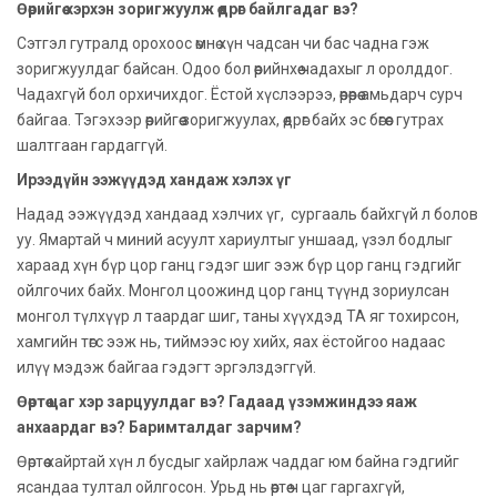
Өөрийгөө хэрхэн зоригжуулж өөдрөг байлгадаг вэ?
Сэтгэл гутралд орохоос өмнө хүн чадсан чи бас чадна гэж
зоригжуулдаг байсан. Одоо бол өөрийнхөө чадахыг л оролддог.
Чадахгүй бол орхичихдог. Ёстой хүслээрээ, өөрөөрөө амьдарч сурч
байгаа. Тэгэхээр өөрийгөө зоригжуулах, өөдрөг байх эс бөгөөс гутрах
шалтгаан гардаггүй.
Ирээдүйн ээжүүдэд хандаж хэлэх үг
Надад ээжүүдэд хандаад хэлчих үг, сургааль байхгүй л болов
уу. Ямартай ч миний асуулт хариултыг уншаад, үзэл бодлыг
хараад хүн бүр цор ганц гэдэг шиг ээж бүр цор ганц гэдгийг
ойлгочих байх. Монгол цоожинд цор ганц түүнд зориулсан
монгол түлхүүр л таардаг шиг, таны хүүхдэд ТА яг тохирсон,
хамгийн төгс ээж нь, тиймээс юу хийх, яах ёстойгоо надаас
илүү мэдэж байгаа гэдэгт эргэлздэггүй.
Өөртөө цаг хэр зарцуулдаг вэ? Гадаад үзэмжиндээ яаж
анхаардаг вэ? Баримталдаг зарчим?
Өөртөө хайртай хүн л бусдыг хайрлаж чаддаг юм байна гэдгийг
ясандаа тултал ойлгосон. Урьд нь өөртөө ч цаг гаргахгүй,