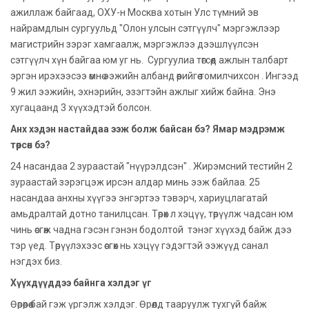
ажиллаж байгаад, ОХУ-н Москва хотын Улс түмний эв
найрамдлын сургуульд "Олон улсын сэтгүүлч" мэргэжлээр
магистрийн зэрэг хамгаалж, мэргэжлээ дээшлүүлсэн
сэтгүүлч хүн байгаа юм уг нь. Сургуулиа төгсөөд ажлын талбарт
эргэн ирэхээсээ өмнө ээжийн албанд өөрийгөө томилчихсон . Ингээд
9 жил ээжийн, эхнэрийн, эзэгтэйн ажлыг хийж байна. Энэ
хугацаанд 3 хүүхэдтэй болсон.
Анх хэдэн настайдаа ээж болж байсан бэ? Ямар мэдрэмж
төрсөн бэ?
24 насандаа 2 зураастай "нүүрэлдсэн" . Жирэмсний тестийн 2
зураастай зэрэгцэж ирсэн алдар минь ээж байлаа. 25
насандаа анхны хүүгээ энгэртээ тэвэрч, хариуцлагатай
амьдралтай дотно танилцсан. Төрөх л хэцүү, төрүүлж чадсан юм
чинь өсгөж чадна гэсэн гэнэн бодолтой тэнэг хүүхэд байж дээ
тэр үед. Төрүүлэхээс өсгөх нь хэцүү гэдэгтэй ээжүүд санал
нэгдэх биз.
Хүүхдүүддээ байнга хэлдэг үг
Өөрөөрөө бай гэж үргэлж хэлдэг. Өрөөлд тааруулж тухгүй байж