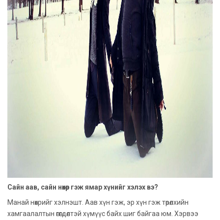
Сайн аав, сайн нөхөр гэж ямар хүнийг хэлэх вэ?
Манай нөхрийг хэлнэшт. Аав хүн гэж, эр хүн гэж төрөлхийн
хамгаалалтын өгөгдөлтэй хүмүүс байх шиг байгаа юм. Хэрвээ