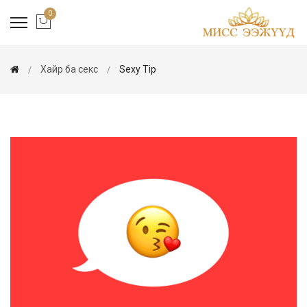
0
Хайр ба секс
Sexy Tip