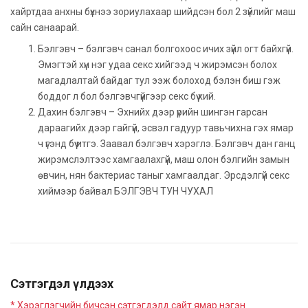
хайртдаа анхны бүхнээ зориулахаар шийдсэн бол 2 зүйлийг маш
сайн санаарай.
Бэлгэвч – бэлгэвч санал болгохоос ичих зүйл огт байхгүй.
Эмэгтэй хүн нэг удаа секс хийгээд ч жирэмсэн болох
магадлалтай байдаг тул ээж болоход бэлэн биш гэж
боддог л бол бэлгэвчгүйгээр секс бүү хий.
Дахин бэлгэвч – Эхнийх дээр үрийн шингэн гарсан
дараагийх дээр гайгүй, эсвэл гадуур тавьчихна гэх ямар
ч үгэнд бүү итгэ. Заавал бэлгэвч хэрэглэ. Бэлгэвч дан ганц
жирэмслэлтээс хамгаалахгүй, маш олон бэлгийн замын
өвчин, нян бактериас таныг хамгаалдаг. Эрсдэлгүй секс
хиймээр байвал БЭЛГЭВЧ ТУН ЧУХАЛ
Сэтгэгдэл үлдээх
* Хэрэглэгчийн бичсэн сэтгэгдэлд сайт ямар нэгэн