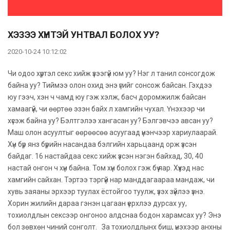
ХЭЗЭЭ ХҮНТЭЙ УНТВАЛ БОЛОХ УУ?
2020-10-24 10:12:02
Чи одоо хүртэл секс хийж үзээгүй юм уу? Нэг л танил сонсогдож
байна уу? Тиймээ олон охид энэ үгийг сонсож байсан. Гэхдээ
юу гээч, хэн ч чамд юу гэж хэлж, басч доромжилж байсан
хамаагүй, чи өөртөө эзэн байх л хамгийн чухал. Үнэхээр чи
хүсэж байна уу? Бэлтгэлээ хангасан уу? Бэлгэвчээ авсан уу?
Маш олон асуултыг өөрөөсөө асуугаад үнэнчээр хариулаарай.
Хүн бүр янз бүрийн насандаа бэлгийн харьцаанд орж үзсэн
байдаг. 16 настайдаа секс хийж үзсэн нэгэн байхад, 30, 40
настай онгон ч хүн байна. Том хүн болох гэж бүү яар. Хүүхэд нас
хамгийн сайхан. Тэртээ тэргүй нар манддагаараа мандаж, чи
хувь заяаны эрхээр туулах ёстойгоо туулж, үзэх зүйлээ үзнэ.
Хорин жилийн дараа гэнэн цагаан үерхлээ дурсах уу,
тохиолдлын сексээр онгоноо алдснаа бодон харамсах уу? Энэ
бол зөвхөн чиний сонголт. За тохиолдлынх биш, үнэхээр анхны