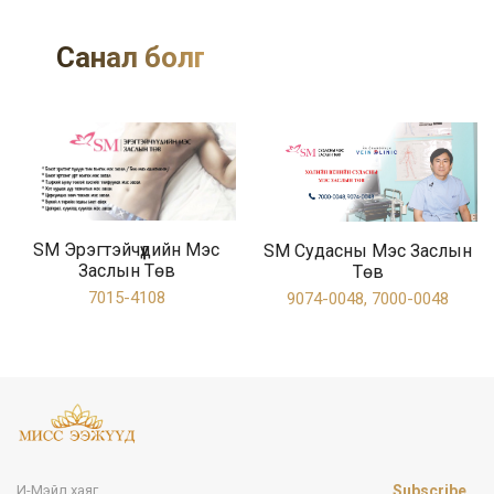
Санал болгох байгууллагууд
SM Эрэгтэйчүүдийн Мэс
SM Судасны Мэс Заслын
Заслын Төв
Төв
7015-4108
9074-0048, 7000-0048
Subscribe