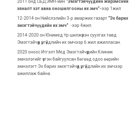
2011 онд СБДЭМН-ийн
“Эмэгтэйчүүдийн жирэмсний
хяналт хэт авиа оношилгооны их эмч”-
ээр 1жил
12-2014 он Нийслэлийн 3-р амаржих газарт
“Эх барих
эмэгтэйчүүдийн их эмч”
-ээр 4жил.
2014-2020 он Юнимед Үр шилжүүлэн суулгах төвд
Эмэгтэйчүүд үргүйдлийн их эмчээр 6 жил ажилласан.
2020 оноос Итгэлт Мед Эмэгтэйчүүдийн Клиник
эмнэлэгийг үүсгэн байгуулсан бөгөөд одоо өөрийн
эмнэлэгт Эх барих эмэгтэйчүүд үргүйдлийн их эмчээр
ажиллаж байна.