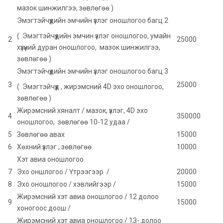
мазок шинжилгээ, зөвлөгөө )
Эмэгтэйчүүдийн эмчийн үзлэг оношлогоо багц 2
( Эмэгтэйчүүдийн эмчин үзлэг оношлогоо, умайн
2
25000
хүзүүний дуран оношлогоо, мазок шинжилгээ,
зөвлөгөө )
Эмэгтэйчүүдийн эмчийн үзлэг оношлогоо багц 3
3
25000
( Эмэгтэйчүүд , жирэмсний 4D эхо оношлогоо,
зөвлөгөө )
Жирэмсний хяналт / мазок, үзлэг, 4D эхо
4
350000
оношлогоо, зөвлөгөө 10-12 удаа /
5
Зөвлөгөө авах
15000
6
Хөхний үзлэг , зөвлөгөө
10000
Хэт авиа оношлогоо
7
Эхо оншлогоо / Үтрээгээр /
20000
8
Эхо оношлогоо / хэвлийгээр /
15000
Жирэмсний хэт авиа оношлогоо / 12 долоо
9
15000
хоногоос доош /
Жирэмсний хэт авиа оношлогоо / 13- долоо