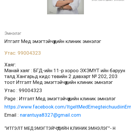
Эмнэлэг
Итгэлт Мед эмэгтэйчүүдийн клиник эмнэлэг
Утас: 99004323
Хаяг:
Манай хаяг : БГД-ийн 11-р хороо ЭХЭМҮТ ийн баруун
талд Хангарьд кидс төвийн 2 давхарт № 202, 203
тоот Итгэлт Мед эмэгтэйчүүдийн клиник эмнэлэг
Утас : 99004323
Page : Итгэлт Мед эмэгтэйчүүдийн клиник эмнэлэг
https://www.facebook.com/ItgeltMedEmegteichuudiinE
Email :
narantuya8327@gmail.com
“ИТГЭЛТ МЕД ЭМЭГТЭЙЧҮҮДИЙН КЛИНИК ЭМНЭЛЭГ”- Н