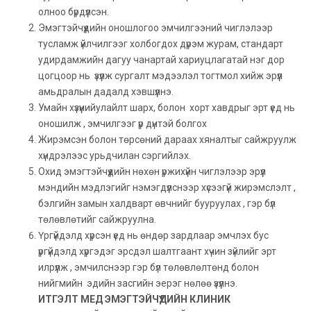
олноо бүрдүүлсэн.
Эмэгтэйчүүдийн оношлогоо эмчилгээний чиглэлээр
тусламж үйлчилгээг холбогдох дүрэм журам, стандарт
удирдамжийн дагуу чанартай хариуцлагатай нэг дор
цогцоор нь үзүүлж сургалт мэдээлэл тогтмол хийж эрүүл
амьдралын дадалд хэвшүүлнэ.
Умайн хүзүүнийулайлт шарх, болон хорт хавдрыг эрт үед нь
оношилж , эмчилгээг үр дүнтэй болгох
Жирэмсэн болон төрсөний дараах хяналтыг сайжруулж
хүндрэлээс урьдчилан сэргийлэх.
Охид эмэгтэйчүүдийн нөхөн үржихүйн чиглэлээр эрүүл
мэндийн мэдлэгийг нэмэгдүүлснээр хүсээгүй жирэмслэлт ,
бэлгийн замын халдварт өвчнийг бууруулах , гэр бүл
төлөвлөтийг сайжруулна.
Үргүйдэлд хүрсэн үед нь өндөр зардлаар эмчлэх бус
үргүйдэлд хүргэдэг эрсдэл шалтгаант хүчин зүйлийг эрт
илрүүлж , эмчилснээр гэр бүл төлөвлөлтөнд болон
нийгмийн эдийн засгийн эерэг нөлөө үзүүлнэ.
ИТГЭЛТ МЕД ЭМЭГТЭЙЧҮҮДИЙН КЛИНИК