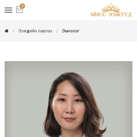
0
Ээжүүдийн лавлах
Эмнэлэг