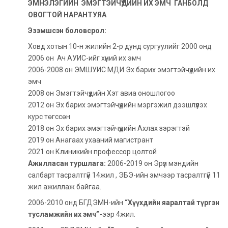
ЭМНЭЛЭГИЙН ЭМЭГТЭЙЧҮҮДИЙН ИХ ЭМЧ ГАНБОЛД
ОВОГТОЙ НАРАНТУЯА
Эзэмшсэн боловсрол:
Ховд хотын 10-н жилийн 2-р дунд сургуулийг 2000 онд
2006 он Ач АУИС-ийг хүний их эмч
2006-2008 он ЭМШУИС МДИ Эх барих эмэгтэйчүүдийн их
эмч
2008 он Эмэгтэйчүүдийн Хэт авиа оношлогоо
2012 он Эх барих эмэгтэйчүүдийн мэргэжил дээшлүүлэх
курс төгссөн
2018 он Эх барих эмэгтэйчүүдийн Ахлах зэрэгтэй
2019 он Анагаах ухааний магистрант
2021 он Клиникийн профессор цолтой
Ажилласан туршлага:
2006-2019 он Эрүүл мэндийн
салбарт тасралтгүй 14жил , ЭБЭ-ийн эмчээр тасралтгүй 11
жил ажиллаж байгаа.
2006-2010 онд БГДЭМН-ийн
“Хүүхдийн яаралтай түргэн
тусламжийн их эмч”-
ээр 4жил.