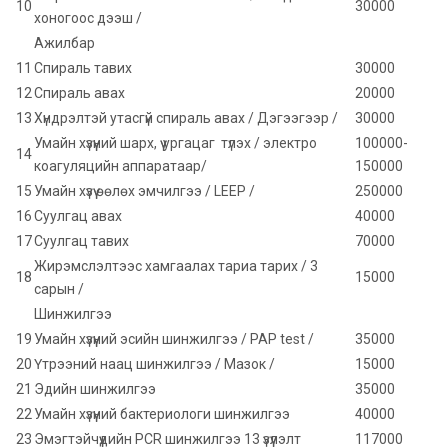
10
30000
хоногоос дээш /
Ажилбар
11
Спираль тавих
30000
12
Спираль авах
20000
13
Хүндрэлтэй утасгүй спираль авах / Дэгээгээр /
30000
Умайн хүзүүний шарх, үү ургацаг түлэх / электро
100000-
14
коагуляцийн аппаратаар/
150000
15
Умайн хүзүү өөлөх эмчилгээ / LEEP /
250000
16
Суулгац авах
40000
17
Суулгац тавих
70000
Жирэмслэлтээс хамгаалах тариа тарих / 3
18
15000
сарын /
Шинжилгээ
19
Умайн хүзүүний эсийн шинжилгээ / PAP test /
35000
20
Үтрээний наац шинжилгээ / Мазок /
15000
21
Эдийн шинжилгээ
35000
22
Умайн хүзүүний бактериологи шинжилгээ
40000
23
Эмэгтэйчүүдийн PCR шинжилгээ 13 үзүүлэлт
117000