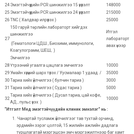
24
Эмэгтэйчүүдийн PCR шинжилгээ 15 үзүүлэлт
148000
25
Эмэгтэйчүүдийн PCR шинжилгээ 24 үзүүлэлт
215000
26
TNC ( Халдвар илрүүлэх )
25000
150 гаруй төрлийн лабораторт хийгдэх
Итгэл
шинжилгээ
27
лабораторт
(Гематологи ЦДШ , Биохими, иммунологи,
авах үнээр
Коагулограмм, ШЕШ, )
Эмчилгээ
28
Үтрээний угаалга цацлага эмчилгээ
10000
29
Умайн хүзүүний шарх түлэх / Уусмалаар 1 удаад /
35000
30
Тариа хийх үйлчилгээ ( булчин тариа )
3000
31
Тариа хийх үйлчилгээ ( Судас тариа )
5000
Тариа хийх үйлчилгээ ( Дусал тариа, цай кофе,
32
10000
АД , пульс үзэх )
“Итгэлт Мед эмэгтэйчүүдийн клиник эмнэлэг” нь :
Чанартай тусламж үйлчилгээг тав тухтай орчинд,
эрдмийн зэрэг цолтой, 15 жилийн ажлийн дадлага
туршлагатай мэргэшсэн эмч мэргэжилтнээр баг хамт