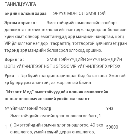
ТАНИЛЦУУЛГА
Бидний алсын хараа
ЭРҮҮЛ МОНГОЛ ЭМЭГТЭЙ
Эрхэм зорилго
:
Эмэгтэйчүүдийн эмнэлэгийн салбарт
дэвшилтэт техник технологийг нэвтрүүлж, чадварлаг боловсон
хүчин хамт олноор эмэгтэйчүүдэд эрүүл мэндийн чанартай, цогц
VIP үйлчилгээг нэг дор тасралтгүй, тогтвортой үйлчилгээг үзүүлэн
тэдэнд эрүүл мэндийн боловсрол олгоход оршино.
Зорилго
:
ЭМЭГТЭЙЧҮҮДИЙН ЭРҮҮЛ МЭНДИЙН
ЦОГЦ ҮЙЛЧИЛГЭЭГ НЭГ ЦЭГЭЭС VIP ҮЙЛЧИЛГЭЭГ ХҮРГЭХ
Уриа
:
Гэр бүлийн нандин харилцааг бид бататгана. Эмэгтэй
хүн бүр эрүүл үзэсгэлэнтэй , аз жаргалтай байна.
“Итгэлт Мед” эмэгтэйчүүдийн клиник эмнэлэгийн
оношлогоо эмчилгээний үнийн жагсаалт
№
Үйлчилгээний төрлүүд
Үнэ
Эмэгтэйчүүдийн эмчийн үзлэг оношлогоо багц 1
( Эмэгтэйчүүдийн эмчин үзлэг оношлогоо, 4D эхо
1
50000
оношлогоо, умайн хүзүүний дуран оношлогоо,