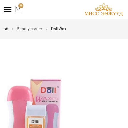
0
Beauty corner
Doll Wax