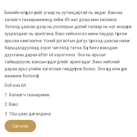
Биеийн илүүдэл үсийг угаар нь уутанцартай нь авдаг. Ваксаа
халаагч төхөөрөмжинд хийж 40-өөс дээш мин халаана.
Эхлээд цаасан дээр нь роллерын далий талаар нь нэг өнхрүүлж
зууралдааг нь арилгана. Вакс хийхээсээ өмнө паудер түрхэж
арьсаа хамгаална. Үсний ургалтын дагуу түрхээд цаасаа нааж
барьцалдуулаад эсрэг чиглэлд татна. Бүх биеэ ваксдаж
дууссаны дараа after oil хэрэглэнэ. Энэ нь арьсыг
тайвшруулж, ваксын үлдэгдлийг арилгадаг. Вакс хийсний
дараа арьс улайж загатнаж гөвдрүүтэж болно. Энэ үед илж үрж
маажиж болохгүй
Doll wax kit
1. Халаагч төхөөрөмж
2. Вакс
3. 10ш цаас дагалдана
Сагслах